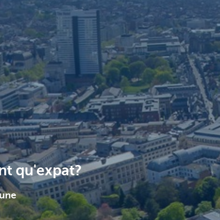
ant qu'expat?
mune