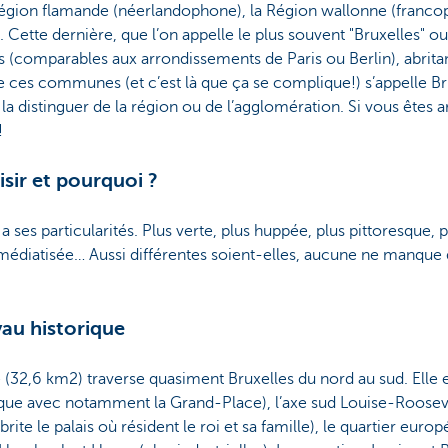
égion flamande (néerlandophone), la Région wallonne (francop
. Cette dernière, que l’on appelle le plus souvent "Bruxelles" 
comparables aux arrondissements de Paris ou Berlin), abritant
de ces communes (et c’est là que ça se complique!) s’appelle Bru
la distinguer de la région ou de l’agglomération. Si vous êtes ar
!
ir et pourquoi ?
s particularités. Plus verte, plus huppée, plus pittoresque, p
s médiatisée… Aussi différentes soient-elles, aucune ne manque
oyau historique
32,6 km2) traverse quasiment Bruxelles du nord au sud. Elle 
que avec notamment la Grand-Place), l’axe sud Louise-Roosevelt 
ite le palais où résident le roi et sa famille), le quartier europ