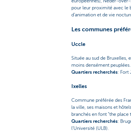
européennes), Neder-over-He
pour leur proximité avec le 
d’animation et de vie noctu
Les communes préféré
Uccle
Située au sud de Bruxelles, 
moins densément peuplées. El
Quartiers recherchés
: Fort
Ixelles
Commune préférée des França
la ville, ses maisons et hôte
branchés en font "the place t
Quartiers recherchés
: Brug
l’Université (ULB).