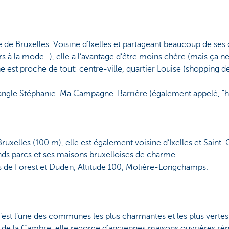
 de Bruxelles. Voisine d’Ixelles et partageant beaucoup de ses q
s à la mode…), elle a l’avantage d’être moins chère (mais ça ne
est proche de tout: centre-ville, quartier Louise (shopping de 
riangle Stéphanie-Ma Campagne-Barrière (également appelé, "hau
xelles (100 m), elle est également voisine d’Ixelles et Saint-G
nds parcs et ses maisons bruxelloises de charme.
s de Forest et Duden, Altitude 100, Molière-Longchamps.
c’est l’une des communes les plus charmantes et les plus vertes
s de la Cambre, elle regorge d’anciennes maisons ouvrières rénov