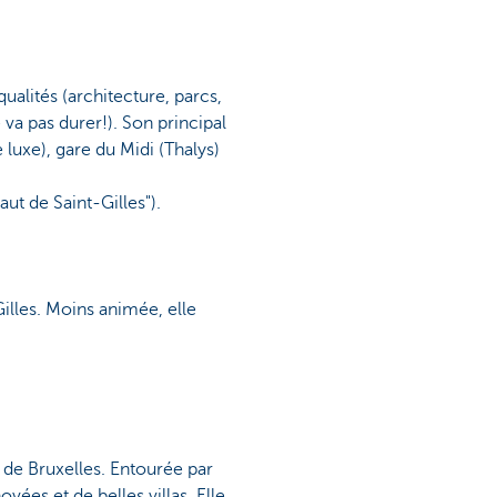
ualités (architecture, parcs,
 va pas durer!). Son principal
luxe), gare du Midi (Thalys)
t de Saint-Gilles").
illes. Moins animée, elle
 de Bruxelles. Entourée par
ées et de belles villas. Elle