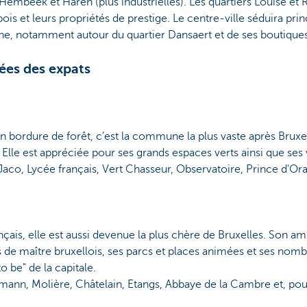
mbeek et Haren (plus industrielles). Les quartiers Louise et R
bois et leurs propriétés de prestige. Le centre-ville séduira pr
rne, notamment autour du quartier Dansaert et de ses boutiques
es des expats
en bordure de forêt, c’est la commune la plus vaste après Bruxel
le est appréciée pour ses grands espaces verts ainsi que ses v
 Jaco, Lycée français, Vert Chasseur, Observatoire, Prince d'Or
is, elle est aussi devenue la plus chère de Bruxelles. Son am
ls de maître bruxellois, ses parcs et places animées et ses nomb
o be" de la capitale.
mann, Molière, Châtelain, Etangs, Abbaye de la Cambre et, pour