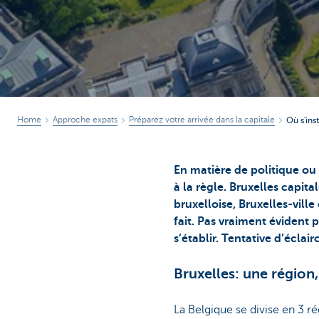
Home
Approche expats
Préparez votre arrivée dans la capitale
Où s'ins
En matière de politique ou 
à la règle. Bruxelles capit
bruxelloise, Bruxelles-vil
fait. Pas vraiment évident 
s’établir. Tentative d’éclai
Bruxelles: une région
La Belgique se divise en 3