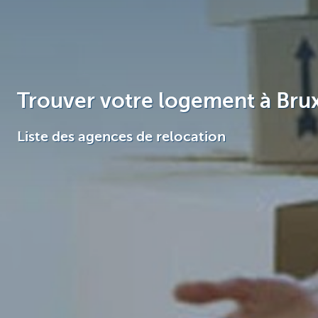
Brussels
Trouver votre logement à Brux
Liste des agences de relocation