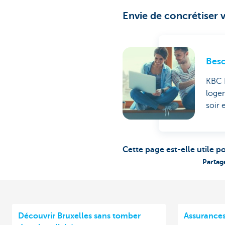
Envie de concrétiser v
Beso
KBC B
loge
soir 
Cette page est-elle utile p
Partag
Découvrir Bruxelles sans tomber
Assurances