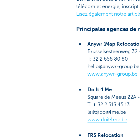
télécom et énergie, inscripti
Lisez également notre artic
Principales agences de r
Anywr (Map Relocatio
Brusselsesteenweg 32
T: 32 2 658 80 80
hello@anywr-group.be
www.anywr-group.be
Do It 4 Me
Square de Meeus 22A - 
T: + 32 2 513 45 13
leilt@doit4me.be
www.doit4me.be
FRS Relocation