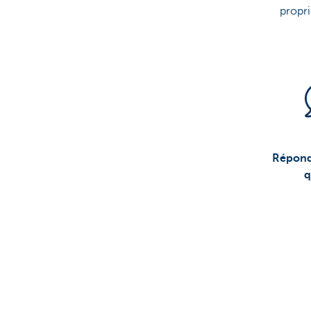
propri
Répond
q