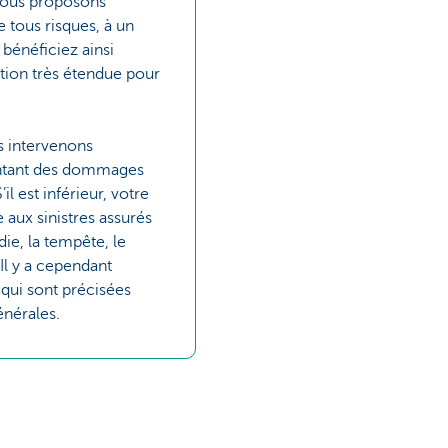
nous proposons
e tous risques, à un
 bénéficiez ainsi
tion très étendue pour
s intervenons
ntant des dommages
il est inférieur, votre
 aux sinistres assurés
ie, la tempête, le
Il y a cependant
qui sont précisées
énérales.