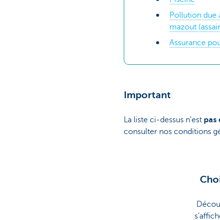
Pollution due 
mazout (assai
Assurance pou
Important
La liste ci-dessus n'est
pas 
consulter nos conditions gé
Choi
Découv
s’affic