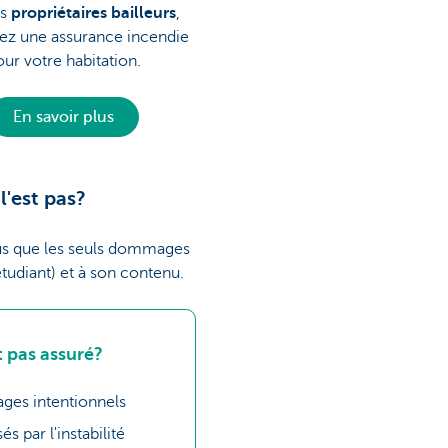
es
propriétaires bailleurs
,
ez une assurance incendie
our votre habitation.
En savoir plus
l'est pas?
lus que les seuls dommages
tudiant) et à son contenu.
t pas assuré?
es intentionnels
par l'instabilité