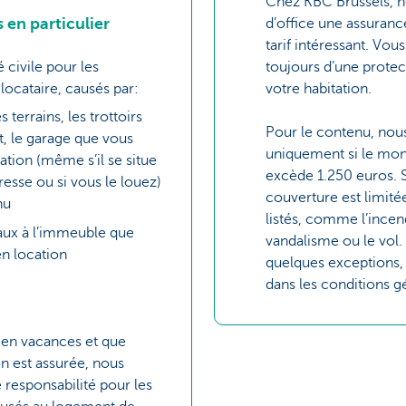
Chez KBC Brussels, 
s en particulier
d’office une assuranc
tarif intéressant. Vous
 civile pour les
toujours d’une protec
ocataire, causés par:
votre habitation.
 terrains, les trottoirs
Pour le contenu, nou
t, le garage que vous
uniquement si le mo
tion (même s’il se situe
excède 1.250 euros. S’
resse ou si vous le louez)
couverture est limitée
nu
listés, comme l’incend
vaux à l’immeuble que
vandalisme ou le vol. 
n location
quelques exceptions, 
dans les conditions g
 en vacances et que
on est assurée, nous
 responsabilité pour les