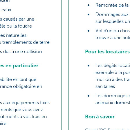
osion
Remontée de la 
s eaux
Dommages aux pa
 causés par une
sur lesquelles un
êle ou la foudre
Vol d’un ou dans
es naturelles:
trouve à une aut
u tremblements de terre
Pour les locataires
dus à une collision
es en particulier
Les dégâts locati
exemple à la pos
bilité en tant que
mur ou à des tra
urance obligatoire en
sanitaires
Les dommages o
 aux équipements fixes
animaux domest
ments que vous avez
Bon à savoir
âtiments à vos frais en
aire