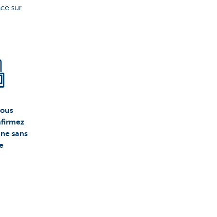
nce sur
vous
nfirmez
gne sans
e