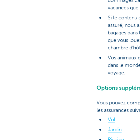
dommages cau
vacances que 
Si le contenu 
assuré, nous a
bagages dans 
que vous loue
chambre d’hôt
Vos animaux d
dans le monde
voyage.
Options supplém
Vous pouvez compl
les assurances suiv
Vol
Jardin
Piscine