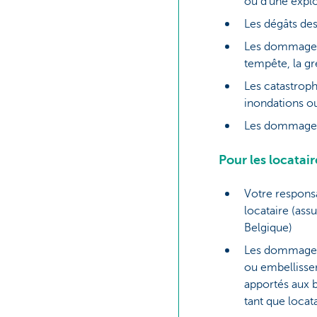
ou d’une expl
Les dégâts de
Les dommages
tempête, la gr
Les catastroph
inondations o
Les dommages 
Pour les locatair
Votre responsa
locataire (ass
Belgique)
Les dommages
ou embellisse
apportés aux b
tant que locat