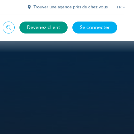
Trouver une agence près de chez vous
FR
Devenez client
Se connecter
Chercher