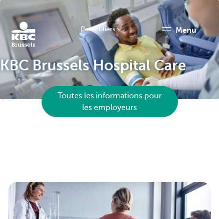
Particuliers
menu
KBC
KBC Brussels Hospital Care
Toutes les informations pour
les employeurs
Brussels