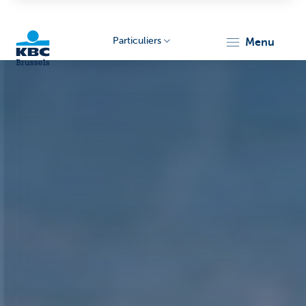
Particuliers
menu
KBC
Brussels