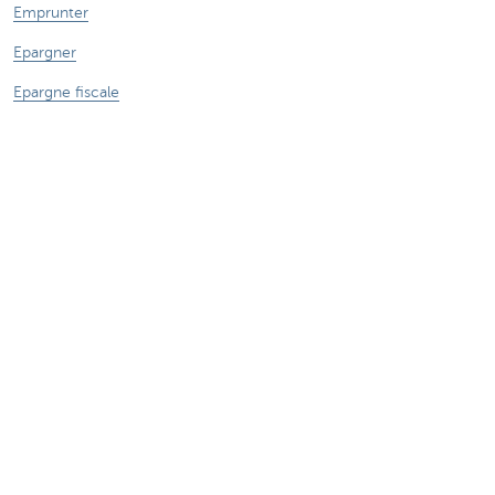
Emprunter
Epargner
Epargne fiscale
Placements
Assurer
Expats
Entrepreneurs
La banque en ligne
Payer et être payé
Crédits professionnels
Assurances pour entrepreneurs
Epargne et placements