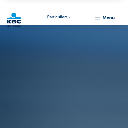
Particuliers
menu
KBC
Brussels