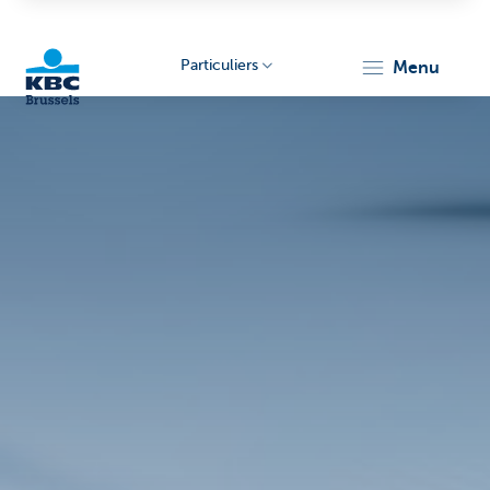
Particuliers
menu
KBC
Brussels