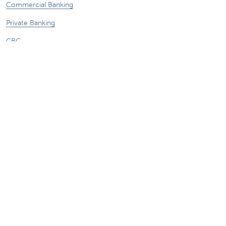
Commercial Banking
Private Banking
CBC
KBC
Groupe KBC
Tous les sites web
Attention, emprunter de l'argent coûte aussi
de l'argent.
Sitemap
A propos de KBC Brussels
Communiqués de presse
Tarifs