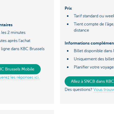
Prix
Tarif standard ou we
Tient compte de l'âge,
taires
distance
s les 2 minutes
utes après l'achat
Informations complément
s ligne dans KBC Brussels
Billet disponible dans
Uniquement des bille
Planifier votre voyage
KBC Brussels Mobile
erez les réponses ici.
Allez à SNCB dans KBC
Des questions?
Vous trouve