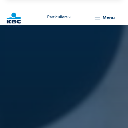
Particuliers
menu
KBC
Brussels