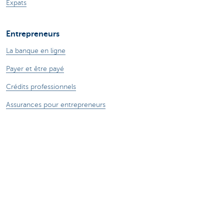
Expats
Entrepreneurs
La banque en ligne
Payer et être payé
Crédits professionnels
Assurances pour entrepreneurs
Epargne et placements
Ma boutique en ligne
Commerce extérieur
Nous sommes là pour vous
Prendre rendez-vous en ligne