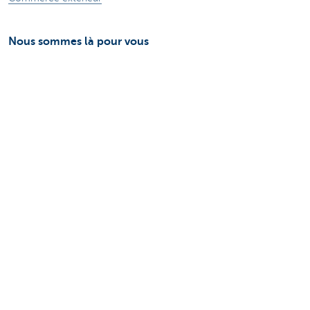
Nous sommes là pour vous
Prendre rendez-vous en ligne
Trouver une agence
Questions, suggestions ou plaintes?
Card Stop 078 170 170
Signaler une fraude sur Internet
Durabilité
Jobs
Autres sites web
Entrepreneurs
Commercial Banking