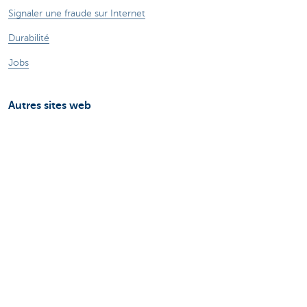
Signaler une fraude sur Internet
Durabilité
Jobs
Autres sites web
Entrepreneurs
Commercial Banking
Private Banking
CBC
KBC
Groupe KBC
Tous les sites web