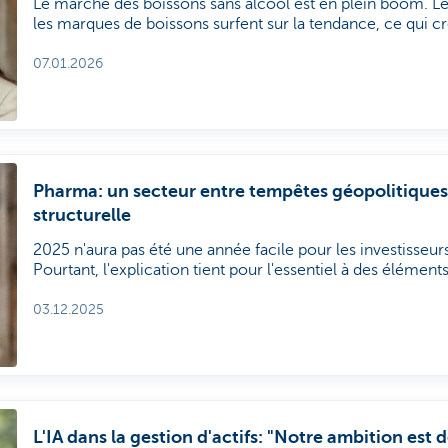
Le marché des boissons sans alcool est en plein boom. Le
les marques de boissons surfent sur la tendance, ce qui c
pour les investisseurs. Les entreprises misent sur les acquis
des produits et l'investissement dans l'innovation.
07.01.2026
Pharma: un secteur entre tempêtes géopolitiques
structurelle
2025 n'aura pas été une année facile pour les investisseur
Pourtant, l'explication tient pour l'essentiel à des élément
fondamentaux: devise, politique commerciale et réglemen
delà du bruit, le secteur est sociétalement indispensable
03.12.2025
avancé. Les valorisations sont inférieures à la moyenne à d
sont prometteurs. L'analyse de: Liesbeth Van Rompay, Po
Asset Management
L'IA dans la gestion d'actifs: "Notre ambition est d