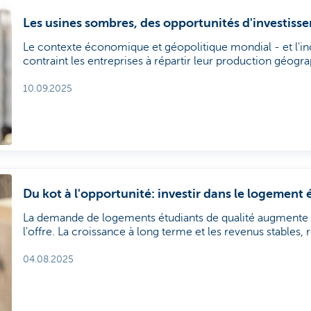
Les usines sombres, des opportunités d'investiss
Le contexte économique et géopolitique mondial - et l'inc
contraint les entreprises à répartir leur production géog
préserver leur compétitivité. Grâce aux usines sombres -
automatisées -, l'avenir de la production ne dépend plus d
10.09.2025
d'œuvre est bon marché. Selon Joris Franck, portfolio m
Management, les jumeaux numériques sont un outil crucial
entreprises.
Du kot à l'opportunité: investir dans le logement 
La demande de logements étudiants de qualité augmente
l'offre. La croissance à long terme et les revenus stables, ré
offrent des opportunités. Pour les investisseurs immobilier
parti de cette tendance sans gérer eux-mêmes l'immobilie
04.08.2025
d'investissement immobilier (Real Estate Investment Trust
alternative intéressante.