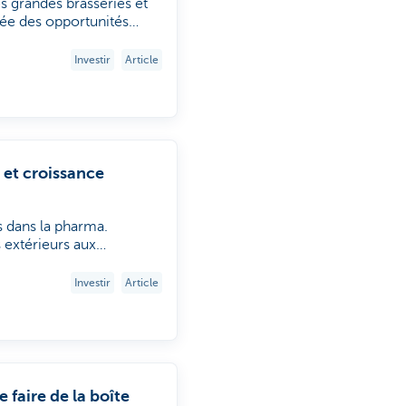
s grandes brasseries et
rée des opportunités
itions, la diversification
Investir
Article
 et croissance
s dans la pharma.
s extérieurs aux
tation disruptive. Au-
 et technologiquement
Investir
Article
ix ans et les bénéfices
rtfolio Manager, KBC
e faire de la boîte