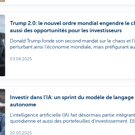
Trump 2.0: le nouvel ordre mondial engendre le c
aussi des opportunités pour les investisseurs
Donald Trump fonde son second mandat sur le chaos et l'i
perturbant ainsi l'économie mondiale, mais préfigurant au
mondial. Investissez dans une base solide - diversifiée à l
actions et en obligations. Soyez suffisamment flexible pou
03.06.2025
situation l'exige. Et concentrez-vous sur des tendances str
et la cybersécurité, qui transcendent la géopolitique.
Investir dans l'IA: un sprint du modèle de langage 
autonome
L'intelligence artificielle (IA) fait désormais partie intégra
quotidienne et aussi des portefeuilles d'investissement. E
modèle de langage à une intelligence autonome. Les inve
également profiter de cette évolution.
20.05.2025