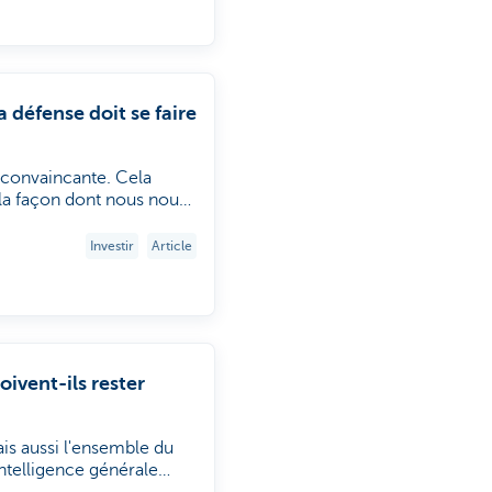
défense doit se faire
 convaincante. Cela
la façon dont nous nous
ntreprises, les pouvoirs
ité.
Investir
Article
oivent-ils rester
ais aussi l'ensemble du
ntelligence générale