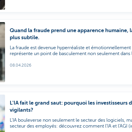
Quand la fraude prend une apparence humaine, la 
plus subtile.
La fraude est devenue hyperréaliste et émotionnellement
représente un point de basculement non seulement dans 
protégeons en ligne, mais aussi dans la manière dont les e
publics et les investisseurs doivent envisager la cybersécur
08.04.2026
L'IA fait le grand saut: pourquoi les investisseurs d
vigilants?
L'IA bouleverse non seulement le secteur des logiciels, m
secteur des employés: découvrez comment l'IA et l'AGI (i