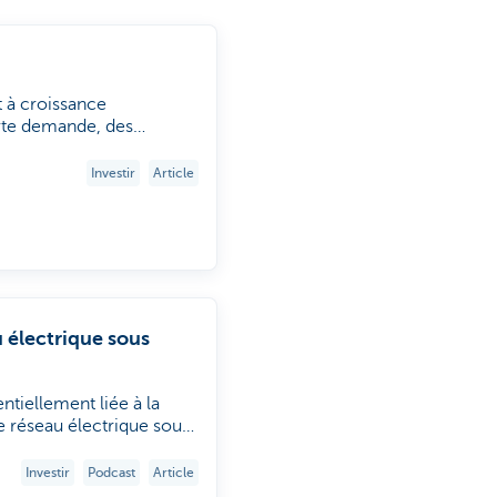
 à croissance
orte demande, des
portefeuille
Investir
Article
u électrique sous
ntiellement liée à la
e réseau électrique sous
ns les domaines de la
Investir
Podcast
Article