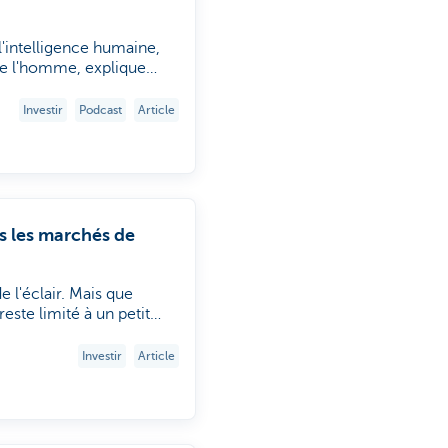
 l'intelligence humaine,
 de l'homme, explique
z KBC Asset
des résultats
Investir
Podcast
Article
ment et quand vous
nome par l'IA est déjà
esponsabilité finale des
ns les marchés de
e l'éclair. Mais que
reste limité à un petit
gera pas cette
r n'a été placée aussi
Investir
Article