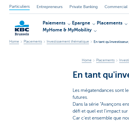
Particuliers
Entrepreneurs
Private Banking
Commercial 
Paiements
Epargne
Placements
MyHome & MyMobility
Home
Placements
Investissement thématique
En tant qu'investisseur
KBC
Home
Placements
Inves
En tant qu'inv
Les mégatendances sont les
futures.
Dans la série "Avançons en
défi et quel est l'impact su
Car c'est ensemble que nou