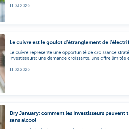
artificielle) remodèlent les fonctions et les modèles d'entr
opportunités qui en découlent pour les investisseurs.
11.03.2026
Le cuivre est le goulot d'étranglement de l'électri
Le cuivre représente une opportunité de croissance strat
investisseurs: une demande croissante, une offre limitée et
l'électrification et les énergies renouvelables. Jonas The
premières critiques et en infrastructures du futur, expliqu
11.02.2026
mérite l'attention de l'investisseur thématique.
Dry January: comment les investisseurs peuvent t
sans alcool