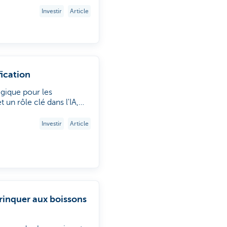
eprise et quelles sont les
Investir
Article
fication
égique pour les
 un rôle clé dans l'IA,
yssens, expert en matières
e pourquoi le cuivre
Investir
Article
rinquer aux boissons