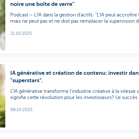
noire une boîte de verre"
Podcast – L'IA dans la gestion d'actifs: "L'IA peut accroître
mais ne peut pas et ne doit pas remplacer la supervision
Sara Baeten, general manager Data-Driven Investing che
Management. "L'IA n'est pas une baguette magique offrant 
21.10.2025
miraculeux. Il est de votre responsabilité de savoir com
l'utilisez. La gestion d'actifs de manière entièrement auto
techniquement possible, mais nous gardons cependant la r
résultats, en tant qu'êtres humains."
IA générative et création de contenu: investir da
"superstars".
L'IA générative transforme l'industrie créative à la vitesse d
signifie cette révolution pour les investisseurs? Le succès 
groupe d'acteurs de premier plan. L'IA générative ne chan
dynamique, mais jamais la barre pour devenir une supersta
08.10.2025
haut.