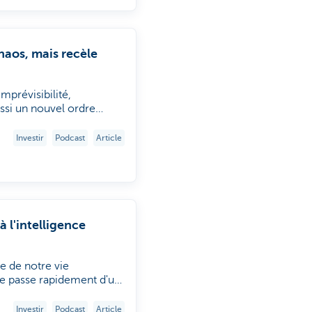
haos, mais recèle
mprévisibilité,
ssi un nouvel ordre
'échelle mondiale - en
r réagir lorsque la
Investir
Podcast
Article
atégiques, telles que l'IA
à l'intelligence
nte de notre vie
lle passe rapidement d'un
stisseurs peuvent
Investir
Podcast
Article