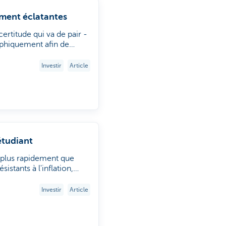
ement éclatantes
ertitude qui va de pair -
raphiquement afin de
 ces usines entièrement
u lieu où la main-
Investir
Article
anager chez KBC Asset
 de la rentabilité des
étudiant
 plus rapidement que
sistants à l'inflation,
s qui souhaitent tirer
r physique, les sociétés
Investir
Article
 ou REIT) constituent une