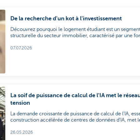
De la recherche d'un kot à l'investissement
Découvrez pourquoi le logement étudiant est un segment
structurelle du secteur immobilier, caractérisé par une f
revenus locatifs résistants à l'inflation et son rôle dans un 
d'investissement diversifié.
07.07.2026
La soif de puissance de calcul de l'IA met le résea
tension
La demande croissante de puissance de calcul de l'IA, esse
construction accélérée de centres de données d'IA, met l
haute tension. Cela crée des défis et des opportunités da
technologie, de l'énergie et des infrastructures.
26.05.2026