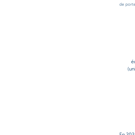
de port
é
(un
En 2024