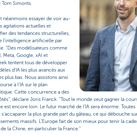
e Tom Simonts.
t néanmoins essayer de voir au-
s agitations actuelles et
ifier des tendances structurelles,
'intelligence artificielle par
e. "Des modélisateurs comme
 Meta, Google, xAI et
ek tentent tous de développer
èles d'IA les plus avancés aux
es plus bas. Nous assistons ainsi
ourse à l'IA sur le plan
itique. Cette concurrence a des
tés", déclare Joris Franck. "Tout le monde veut gagner la course 
ée est encore loin. Le futur marché de l'IA sera énorme. Toutes 
 s'accaparer la plus grande part du gâteau, ce qui débouche su
ssements massifs. L'Europe fait de son mieux pour tenir la cade
 de la Chine, en particulier la France."