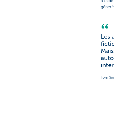
à l'aid
généré
Les 
fict
Mais
auto
inte
Tom Sim