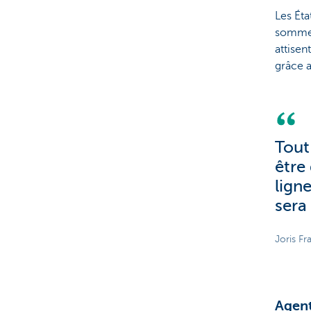
Les Éta
sommes 
attisen
grâce a
Tout
être
ligne
sera
Joris F
Agent