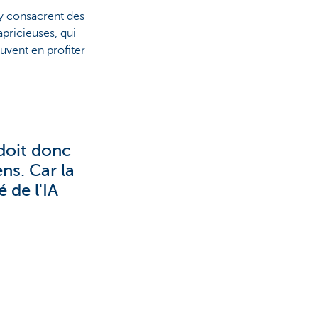
 y consacrent des
pricieuses, qui
euvent en profiter
 doit donc
ns. Car la
 de l'IA