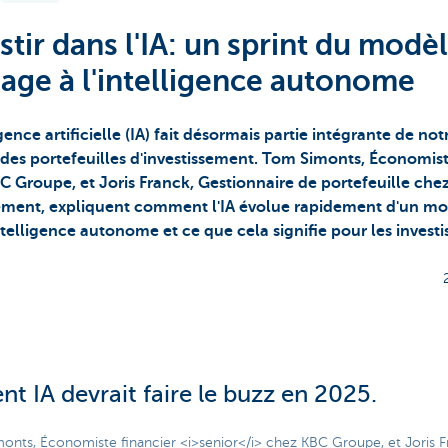
stir dans l'IA: un sprint du modè
age à l'intelligence autonome
igence artificielle (IA) fait désormais partie intégrante de no
i des portefeuilles d'investissement. Tom Simonts, Économis
C Groupe, et Joris Franck, Gestionnaire de portefeuille che
ent, expliquent comment l'IA évolue rapidement d'un mo
telligence autonome et ce que cela signifie pour les investi
ent IA devrait faire le buzz en 2025.
onts, Économiste financier <i>senior</i> chez KBC Groupe, et Joris F