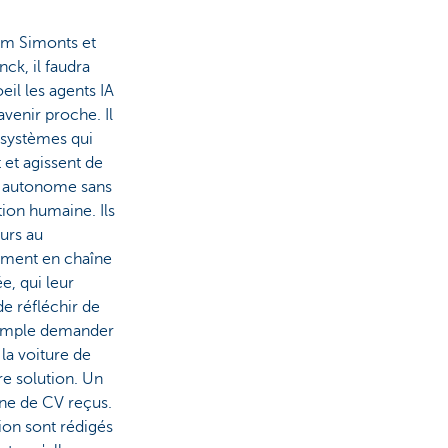
om Simonts et
nck, il faudra
'oeil les agents IA
avenir proche. Il
e systèmes qui
 et agissent de
 autonome sans
tion humaine. Ils
urs au
ement en chaîne
e, qui leur
e réfléchir de
exemple demander
 la voiture de
ure solution. Un
ine de CV reçus.
tion sont rédigés