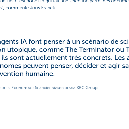
e de l'IA. C'est donc l'IA qui fait une sélection parmi des docume
s", commente Joris Franck.
agents IA font penser à un scénario de sc
ion utopique, comme The Terminator ou T
 ils sont actuellement très concrets. Les 
nomes peuvent penser, décider et agir s
rvention humaine.
onts, Économiste financier <i>senior</i> KBC Groupe