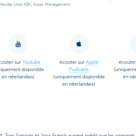
efeuille chez KBC Asset Management
couter sur
Youtube
écouter sur
Apple
écouter
iquement disponible
Podcasts
(uniqueme
en néerlandais)
(uniquement disponible
en né
en néerlandais)
, Tom Simonts et Joris Franck avaient prédit que les gagnants 