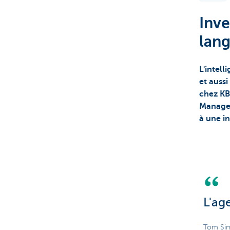
Inve
Brussels
lang
L'intell
et auss
chez KB
Managem
à une in
L'ag
Tom Sim