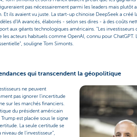
 figureraient pas nécessairement parmi les leaders mais plutôt a
. Et ils avaient vu juste. La start-up chinoise DeepSeek a créé l
èles d'IA avancés, élaborés - selon ses dires - à des coûts net
port aux géants technologiques américains. "Les investisseurs d
e les acteurs habituels comme OpenAI, connu pour ChatGPT. La
ssentielle", souligne Tom Simonts.
endances qui transcendent la géopolitique
estisseurs ne peuvent
ent pas ignorer l'incertitude
ne sur les marchés financiers.
itique du président américain
 Trump est placée sous le signe
certitude. La seule certitude se
u niveau de l'investisseur",