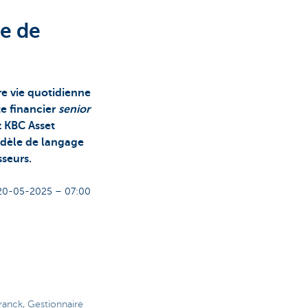
le de
tre vie quotidienne
te financier
senior
z KBC Asset
dèle de langage
sseurs.
20-05-2025 – 07:00
ranck, Gestionnaire