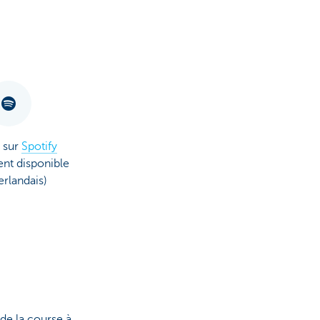
 sur
Spotify
nt disponible
erlandais)
de la course à