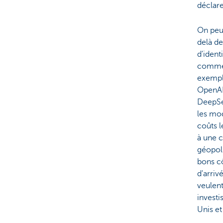
déclar
On peu
delà de
d'ident
comme l
exempl
OpenAI,
DeepSe
les mod
coûts l
à une c
géopol
bons cô
d'arriv
veulent
investi
Unis et