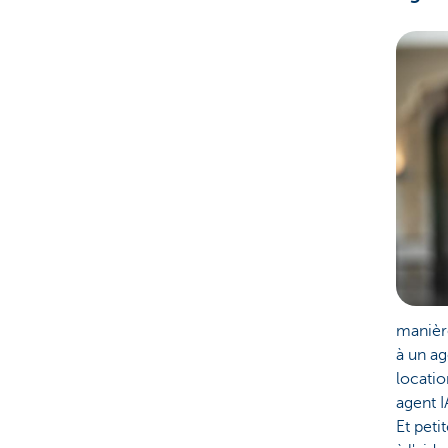
manièr
à un ag
locatio
agent I
Et peti