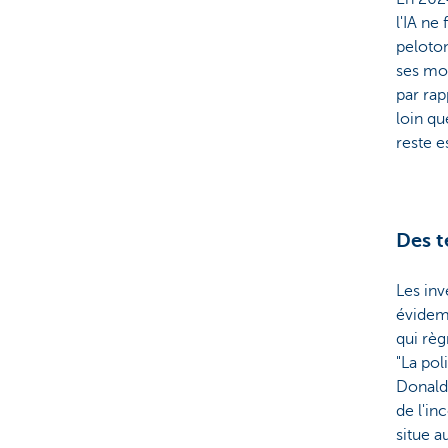
l'IA ne
peloton
ses mod
par rap
loin qu
reste e
Des t
Les inv
évidemm
qui règ
"La pol
Donald
de l'in
situe a