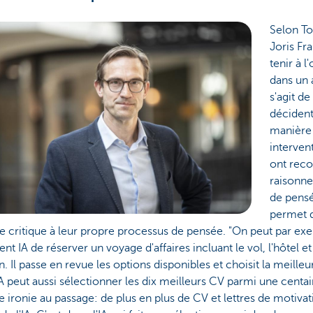
Selon T
Joris Fra
tenir à l
dans un 
s'agit d
décident
manière
interven
ont reco
raisonn
de pensé
permet d
e critique à leur propre processus de pensée. "On peut par 
ent IA de réserver un voyage d'affaires incluant le vol, l'hôtel et
n. Il passe en revue les options disponibles et choisit la meille
A peut aussi sélectionner les dix meilleurs CV parmi une centa
te ironie au passage: de plus en plus de CV et lettres de motiva