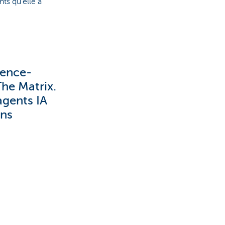
nts qu'elle a
ience-
he Matrix.
agents IA
ans