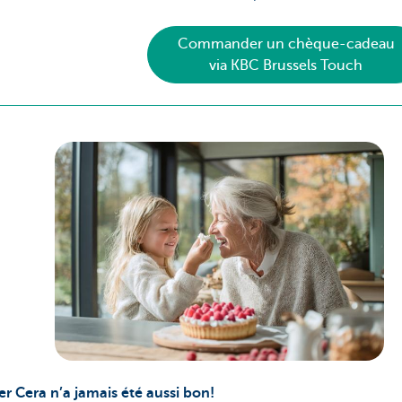
Commander un chèque-cadeau
via KBC Brussels Touch
Cera n’a jamais été aussi bon!