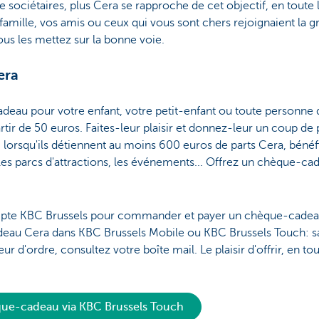
 de sociétaires, plus Cera se rapproche de cet objectif, en toute
famille, vos amis ou ceux qui vous sont chers rejoignaient la 
us les mettez sur la bonne voie.
era
u pour votre enfant, votre petit-enfant ou toute personne 
tir de 50 euros. Faites-leur plaisir et donnez-leur un coup de 
a, lorsqu'ils détiennent au moins 600 euros de parts Cera, béné
s, les parcs d'attractions, les événements... Offrez un chèque-c
mpte KBC Brussels pour commander et payer un chèque-cad
eau Cera dans KBC Brussels Mobile ou KBC Brussels Touch: sa
 d'ordre, consultez votre boîte mail. Le plaisir d'offrir, en tou
e-cadeau via KBC Brussels Touch