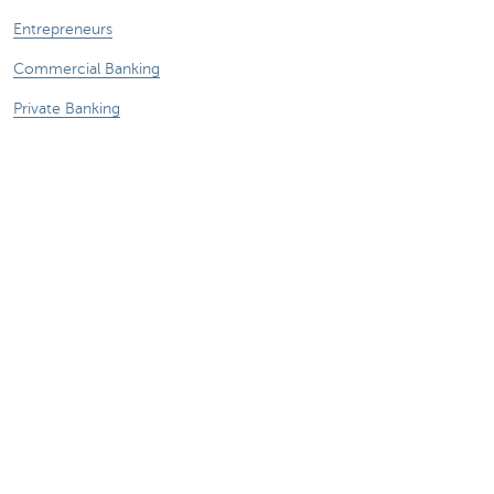
Entrepreneurs
Commercial Banking
Private Banking
CBC
KBC
Groupe KBC
Tous les sites web
Attention, emprunter de l'argent coûte aussi
de l'argent.
Sitemap
A propos de KBC Brussels