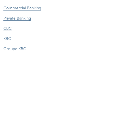
Commercial Banking
Private Banking
CBC
KBC
Groupe KBC
Tous les sites web
Attention, emprunter de l'argent coûte aussi
de l'argent.
Sitemap
A propos de KBC Brussels
Communiqués de presse
Tarifs