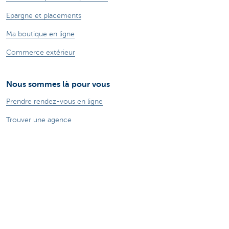
Epargne et placements
Ma boutique en ligne
Commerce extérieur
Nous sommes là pour vous
Prendre rendez-vous en ligne
Trouver une agence
Questions, suggestions ou plaintes?
Card Stop 078 170 170
Signaler une fraude sur Internet
Durabilité
Jobs