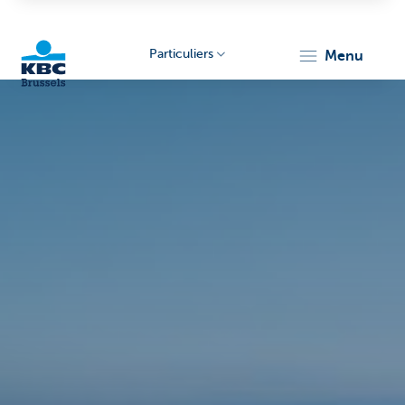
Particuliers
menu
KBC
Brussels