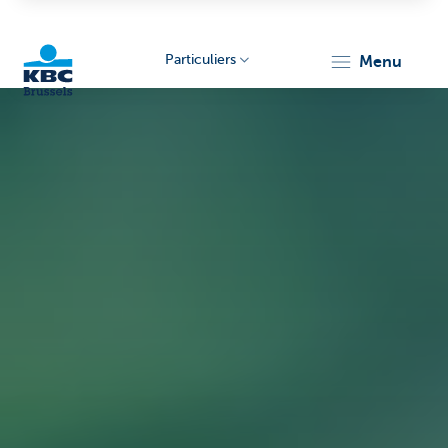
Particuliers
menu
KBC
Brussels