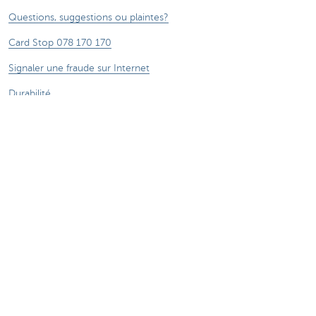
Questions, suggestions ou plaintes?
Card Stop 078 170 170
Signaler une fraude sur Internet
Durabilité
Jobs
Autres sites web
Entrepreneurs
Commercial Banking
Private Banking
CBC
KBC
Groupe KBC