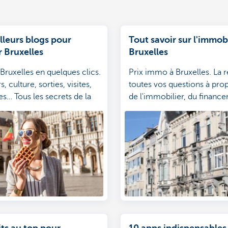
lleurs blogs pour
Tout savoir sur l'immobi
 Bruxelles
Bruxelles
 Bruxelles en quelques clics.
Prix immo à Bruxelles. La 
s, culture, sorties, visites,
toutes vos questions à prop
s… Tous les secrets de la
de l'immobilier, du financ
e l’Europe vous sont
aides disponibles à Bruxelle
ts au top pour
10 apps indispensables