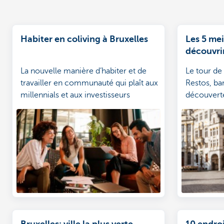
Habiter en coliving à Bruxelles
Les 5 mei
découvrir
La nouvelle manière d’habiter et de
Le tour de
travailler en communauté qui plaît aux
Restos, bar
millennials et aux investisseurs
découverte
immobiliers!
capitale d
dévoilés.
Bruxelles: ville la plus verte
10 endroi