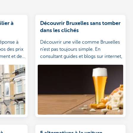
lier à
Découvrir Bruxelles sans tomber
dans les clichés
réponse à
Découvrir une ville comme Bruxelles
os des prix
n’est pas toujours simple. En
ement et des
consultant guides et blogs sur internet,
s.
on risque vite de tomber dans les
clichés. Voici comment les éviter.
 à
5 alternatives à la voiture