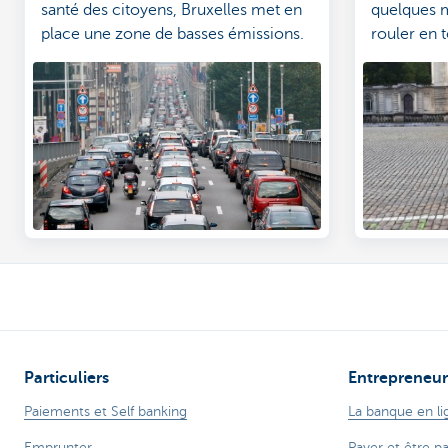
santé des citoyens, Bruxelles met en
quelques 
place une zone de basses émissions.
rouler en t
Qui est concerné ?
Particuliers
Entrepreneur
Paiements et Self banking
La banque en li
Emprunter
Payer et être p