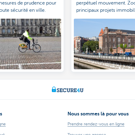
mesures de prudence pour
perpétuel mouvement. Zoo
oute sécurité en ville.
principaux projets immobili
quartiers.
s
Nous sommes là pour vous
gne
Prendre rendez-vous en ligne
ayé
Trouver une agence