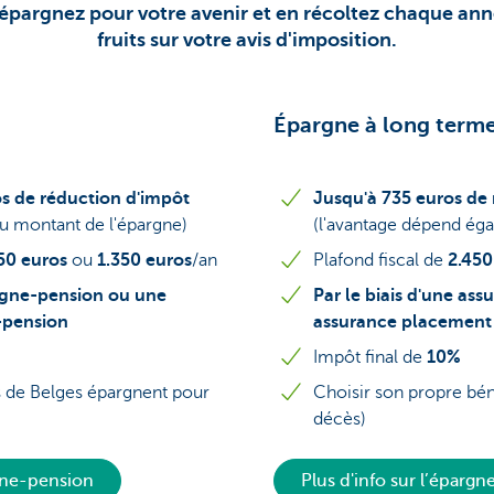
épargnez pour votre avenir et en récoltez chaque ann
fruits sur votre avis d'imposition.
Épargne à long term
os de réduction d'impôt
Jusqu'à 735 euros de
u montant de l'épargne)
(l'avantage dépend ég
50 euros
ou
1.350 euros
/an
Plafond fiscal de
2.450
rgne-pension ou une
Par le biais d'une as
-pension
assurance placement
Impôt final de
10%
ns de Belges épargnent pour
Choisir son propre bén
décès)
rgne-pension
Plus d'info sur l’épargn