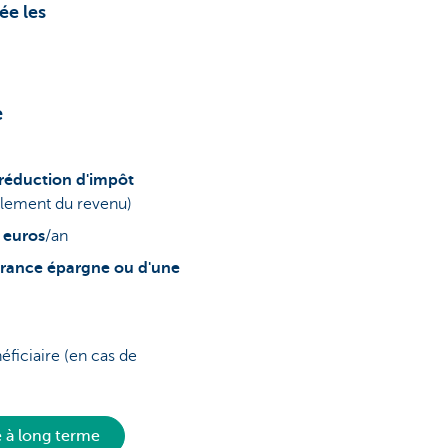
ée les
e
 réduction d'impôt
alement du revenu)
 euros
/an
surance épargne ou d'une
éficiaire (en cas de
e à long terme