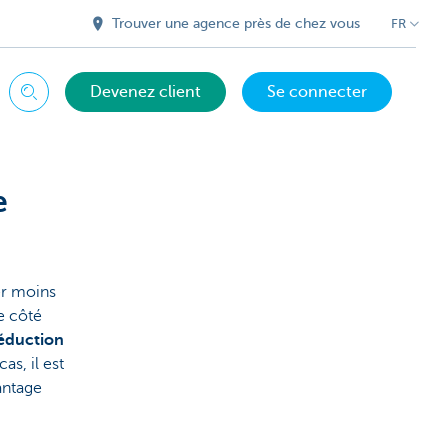
Trouver une agence près de chez vous
FR
Devenez client
Se connecter
Chercher
e
er moins
e côté
éduction
s, il est
antage