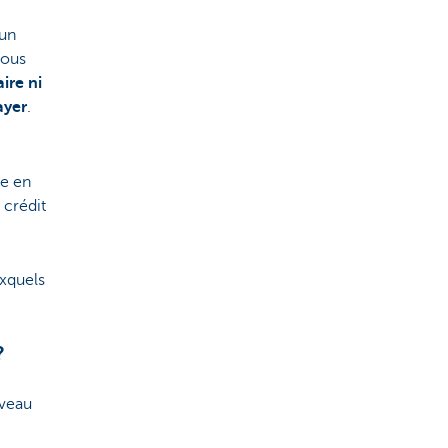
 un
vous
ire ni
ayer
.
re en
 crédit
xquels
?
uveau