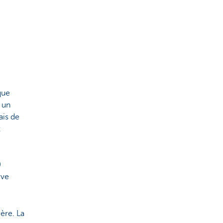
que
 un
ais de
z
0
rve
ère. La