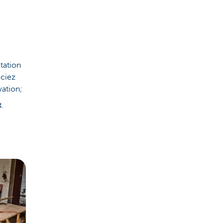
itation
iciez
vation;
t
.