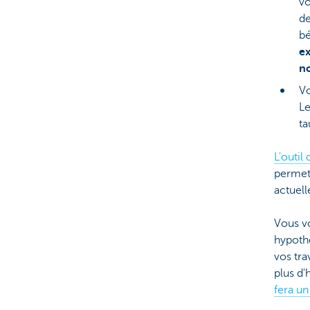
vo
de
bé
ex
no
Vo
Le
ta
L'outil
permet 
actuel
Vous vo
hypothè
vos tra
plus d'
fera un