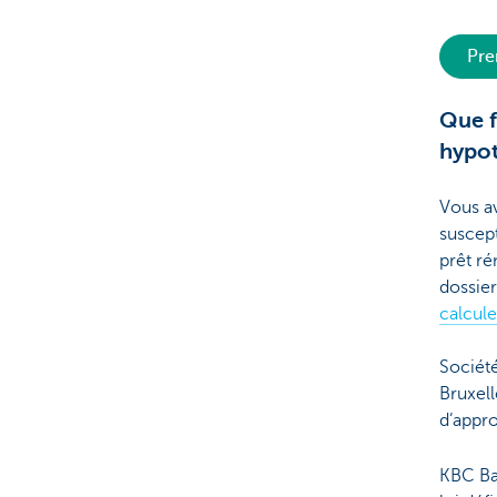
Pre
Que f
hypot
Vous av
suscept
prêt ré
dossie
calcule
Sociét
Bruxel
d’appr
KBC Ba