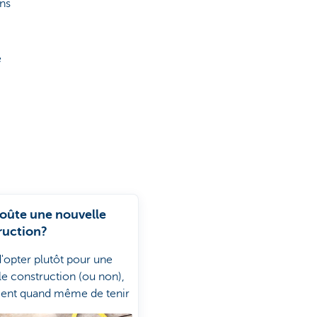
ans
e
oûte une nouvelle
ruction?
'opter plutôt pour une
le construction (ou non),
vient quand même de tenir
 de certains éléments.