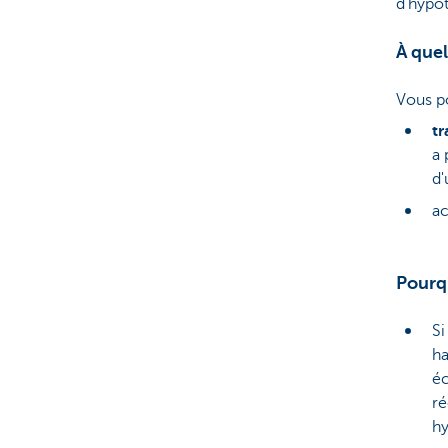
d’hypot
À que
Vous p
tr
a 
d'
a
Pourqu
Si
ha
éc
ré
hy