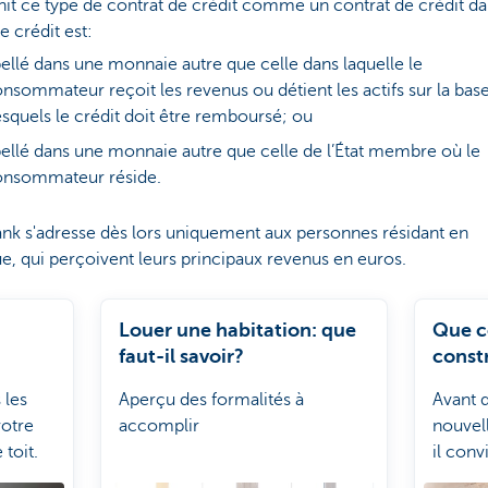
init ce type de contrat de crédit comme un contrat de crédit d
le crédit est:
bellé dans une monnaie autre que celle dans laquelle le
nsommateur reçoit les revenus ou détient les actifs sur la bas
squels le crédit doit être remboursé; ou
bellé dans une monnaie autre que celle de l’État membre où le
onsommateur réside.
nk s'adresse dès lors uniquement aux personnes résidant en
e, qui perçoivent leurs principaux revenus en euros.
Louer une habitation: que
Que c
faut-il savoir?
const
 les
Aperçu des formalités à
Avant d
votre
accomplir
nouvel
toit.
il con
compte