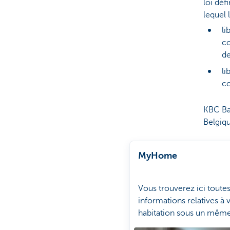
loi déf
lequel 
li
co
de
li
c
KBC Ba
Belgiqu
MyHome
Vous trouverez ici toutes
informations relatives à 
habitation sous un même 