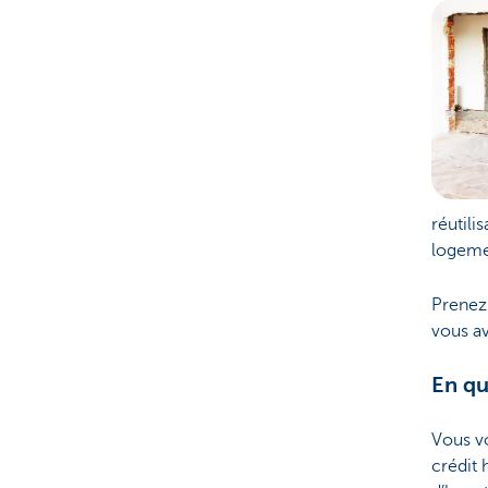
Brussels
réutili
logeme
Prenez
vous av
En qu
Vous v
crédit 