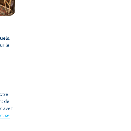
tuels
.
ur le
otre
nt de
n'avez
nt se