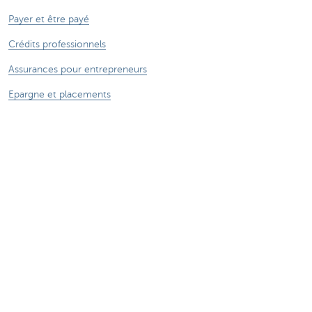
Payer et être payé
Crédits professionnels
Assurances pour entrepreneurs
Epargne et placements
Ma boutique en ligne
Commerce extérieur
Nous sommes là pour vous
Prendre rendez-vous en ligne
Trouver une agence
Questions, suggestions ou plaintes?
Card Stop 078 170 170
Signaler une fraude sur Internet