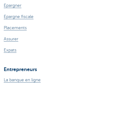
Epargner
Epargne fiscale
Placements
Assurer
Expats
Entrepreneurs
La banque en ligne
Payer et être payé
Crédits professionnels
Assurances pour entrepreneurs
Epargne et placements
Ma boutique en ligne