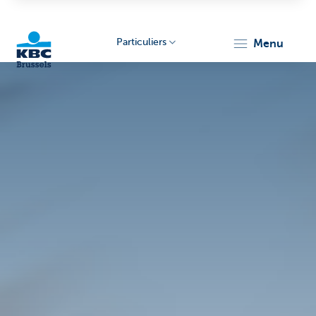
Particuliers
menu
KBC
Brussels