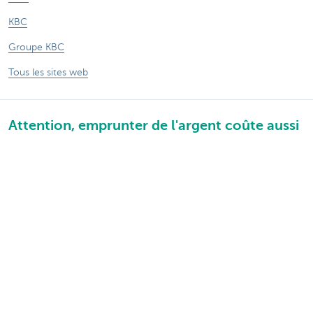
KBC
Groupe KBC
Tous les sites web
Attention, emprunter de l'argent coûte aussi
de l'argent.
Sitemap
A propos de KBC Brussels
Communiqués de presse
Tarifs
Vie privée
Informations juridiques
Jobs