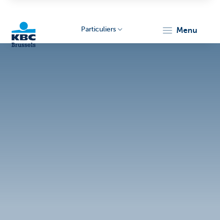
Particuliers
menu
KBC
Brussels