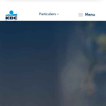
Particuliers
menu
KBC
Brussels