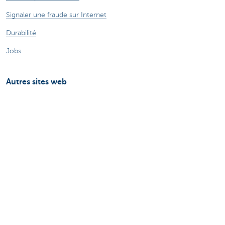
Signaler une fraude sur Internet
Durabilité
Jobs
Autres sites web
Entrepreneurs
Commercial Banking
Private Banking
CBC
KBC
Groupe KBC
Tous les sites web