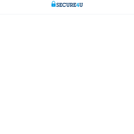
s
Nous sommes là pour vous
gne
Prendre rendez-vous en ligne
ayé
Trouver une agence
ionnels
Questions, suggestions ou plaintes
r entrepreneurs
Card Stop 078 170 170
cements
Signaler une fraude sur Internet
 ligne
Durabilité
rieur
Jobs
 aussi de l'argent.