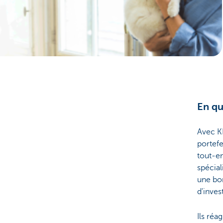
Brussels
En qu
Avec KB
portefe
tout-en
spécial
une bon
d'inve
Ils réa