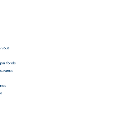
à vous
n
par fonds
ssurance
onds
re