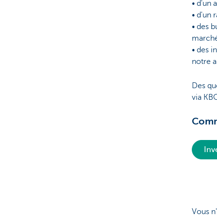
• d'un 
• d'un 
• des b
marchés
• des i
notre 
Des qu
via KBC
Comme
Inv
Vous n'