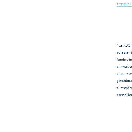
rendez
*Le KBC B
adresser 
fonds d'i
d'investi
placement
générique
d'investi
conseille