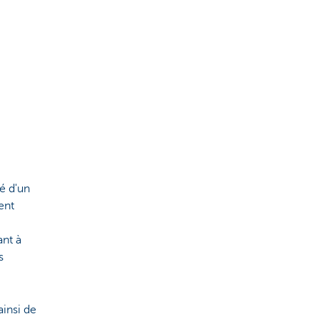
é d'un
ent
ant à
s
ainsi de