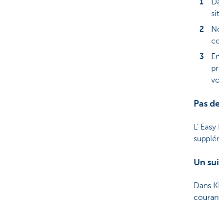
Da
si
No
co
En
pr
vo
Pas de
L' Easy
supplém
Un sui
Dans K
courant