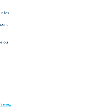
ur les
quent
ce ou
Prenez