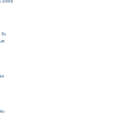
 votre
Ils
que
ais
 au