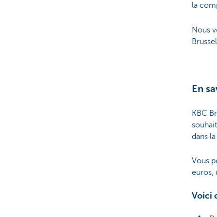
la comp
Nous v
Brussel
En sa
KBC Bru
souhait
dans l
Vous p
euros,
Voici