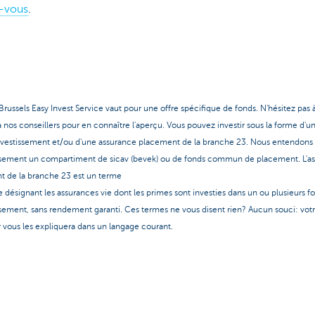
-vous
.
russels Easy Invest Service vaut pour une offre spécifique de fonds. N'hésitez pas 
à nos conseillers pour en connaître l'aperçu. Vous pouvez investir sous la forme d'u
nvestissement et/ou d'une assurance placement de la branche 23. Nous entendons 
ssement un compartiment de sicav (bevek) ou de fonds commun de placement. L'a
 de la branche 23 est un terme
 désignant les assurances vie dont les primes sont investies dans un ou plusieurs f
ssement, sans rendement garanti. Ces termes ne vous disent rien? Aucun souci: vot
r vous les expliquera dans un langage courant.