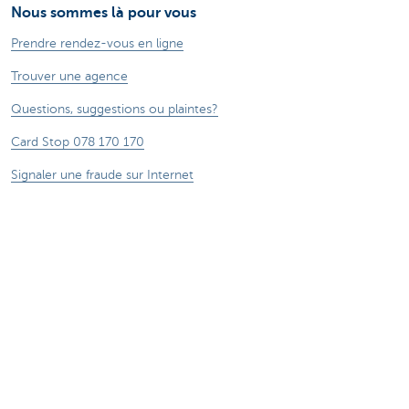
Nous sommes là pour vous
Prendre rendez-vous en ligne
Trouver une agence
Questions, suggestions ou plaintes?
Card Stop 078 170 170
Signaler une fraude sur Internet
Durabilité
Jobs
Autres sites web
Entrepreneurs
Commercial Banking
Private Banking