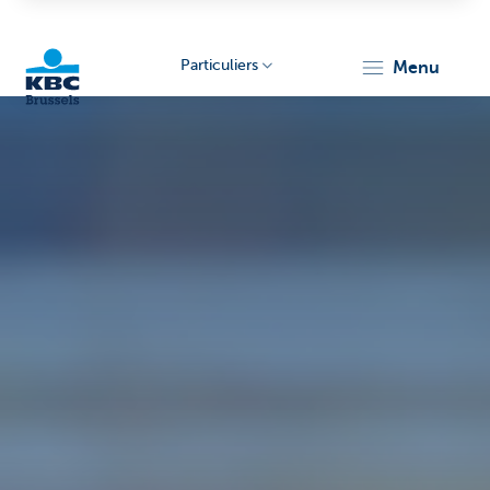
Particuliers
menu
KBC
Brussels