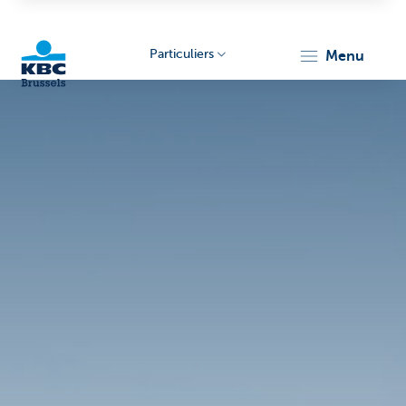
Particuliers
menu
KBC
Brussels