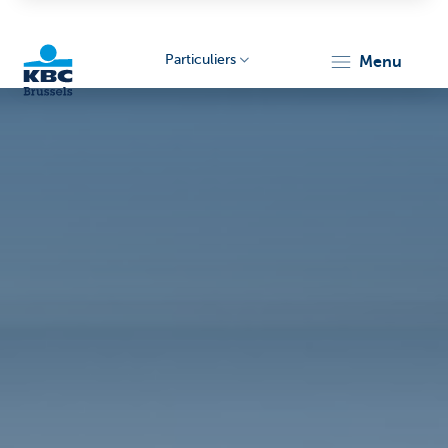
Particuliers
menu
KBC
Brussels