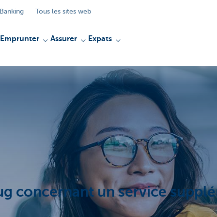
Banking
Tous les sites web
Emprunter
Assurer
Expats
ug concernant un service suppl