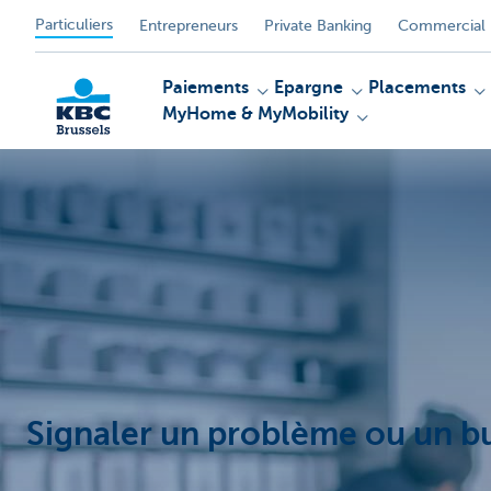
Particuliers
Entrepreneurs
Private Banking
Commercial 
Paiements
Epargne
Placements
MyHome & MyMobility
KBC
Signaler un problème ou un b