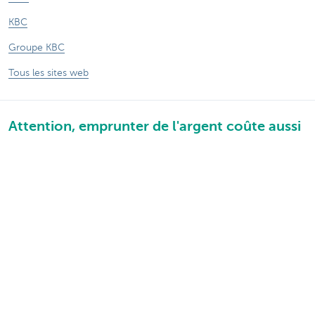
KBC
Groupe KBC
Tous les sites web
Attention, emprunter de l'argent coûte aussi
de l'argent.
Sitemap
A propos de KBC Brussels
Communiqués de presse
Tarifs
Vie privée
Informations juridiques
Jobs