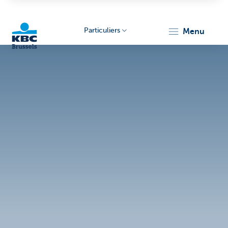
Particuliers
menu
KBC
Brussels