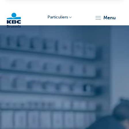
Particuliers
menu
KBC
Brussels