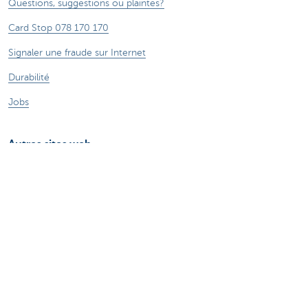
Questions, suggestions ou plaintes?
Card Stop 078 170 170
Signaler une fraude sur Internet
Durabilité
Jobs
Autres sites web
Entrepreneurs
Commercial Banking
Private Banking
CBC
KBC
Groupe KBC