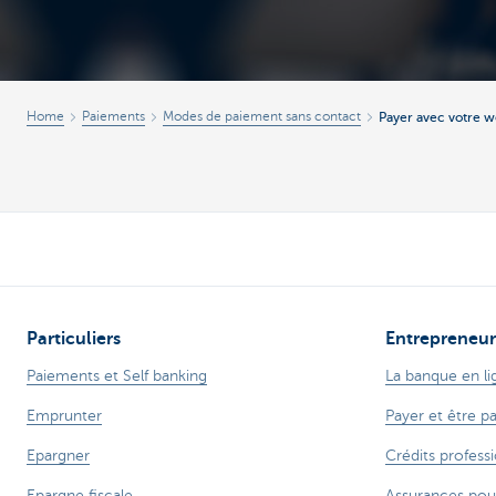
Brussels
Home
Paiements
Modes de paiement sans contact
Payer avec votre w
Particuliers
Entrepreneur
Paiements et Self banking
La banque en li
Emprunter
Payer et être p
Epargner
Crédits profess
Epargne fiscale
Assurances pou