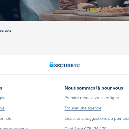
earable
s
Nous sommes là pour vous
gne
Prendre rendez-vous en ligne
ayé
Trouver une agence
ionnels
Questions, suggestions ou plaintes
r entrepreneurs
Card Stop 078 170 170