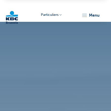
Particuliers
menu
KBC
Brussels