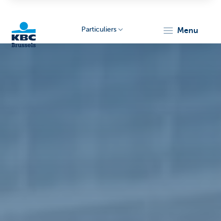
Particuliers
menu
KBC
Brussels