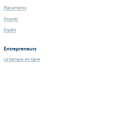
Placements
Assurer
Expats
Entrepreneurs
La banque en ligne
Payer et être payé
Crédits professionnels
Assurances pour entrepreneurs
Epargne et placements
Ma boutique en ligne
Commerce extérieur