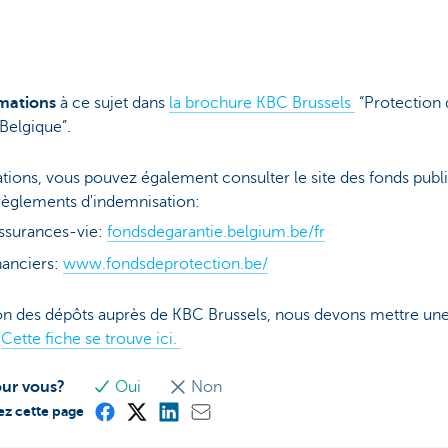
rmations
à ce sujet dans
la brochure KBC Brussels
“Protection 
 Belgique”.
tions, vous pouvez également consulter le site des fonds publ
 règlements d'indemnisation:
assurances-vie:
fondsdegarantie.belgium.be/fr
nanciers:
www.fondsdeprotection.be/
ion des dépôts auprès de KBC Brussels, nous devons mettre une 
.
Cette fiche se trouve ici.
our vous?
Oui
Non
ez cette page