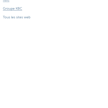
Groupe KBC
Tous les sites web
Attention, emprunter de l'argent coûte aussi
de l'argent.
Sitemap
A propos de KBC Brussels
Communiqués de presse
Tarifs
Vie privée
Informations juridiques
Jobs
Divulgation responsable
Accessibilité