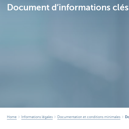
Document d’informations clés (
Brussels
Home
Informations légales
Documentation et conditions minimales
Do