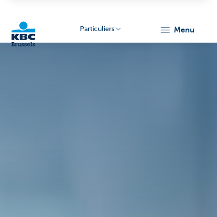
Particuliers
menu
KBC
Brussels