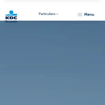
Particuliers
menu
KBC
Brussels