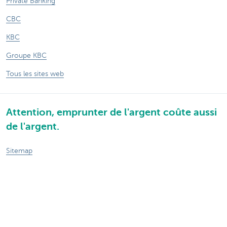
Private Banking
CBC
KBC
Groupe KBC
Tous les sites web
Attention, emprunter de l'argent coûte aussi
de l'argent.
Sitemap
A propos de KBC Brussels
Communiqués de presse
Tarifs
Vie privée
Informations juridiques