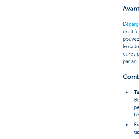
Avant
L'
éparg
droit à
pouve
le cadr
euros p
par an.
Combi
T
Br
pe
l'
Fr
ta