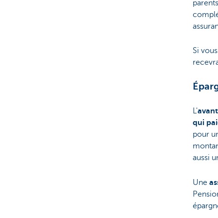
parents
complé
assura
Si vous
recevra
Éparg
L'
avant
qui pa
pour u
montant
aussi 
Une
as
Pension
épargne