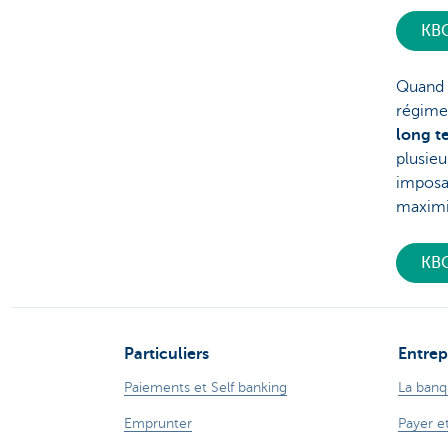
KBC
Quand c
régime
long t
plusie
imposab
maximis
KBC
Particuliers
Entrep
Paiements et Self banking
La banq
Emprunter
Payer e