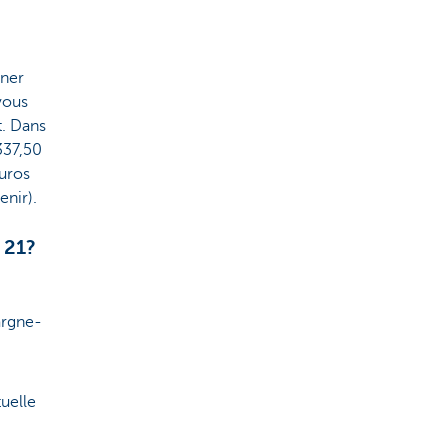
nner
 vous
t. Dans
337,50
euros
enir).
 21?
argne-
tuelle