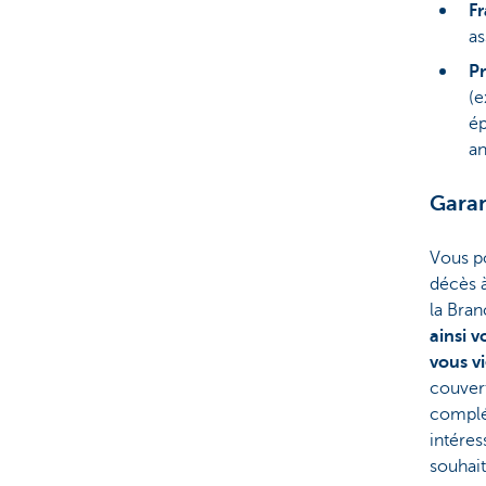
Fr
as
P
(e
ép
an
Garan
Vous po
décès 
la Bran
ainsi 
vous v
couver
complé
intéres
souhait