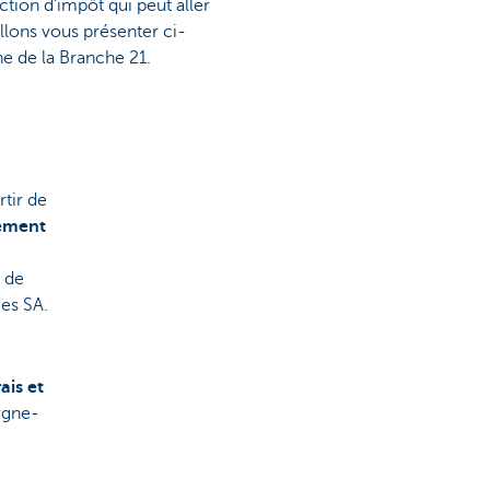
ction d'impôt qui peut aller
llons vous présenter ci-
e de la Branche 21.
tir de
ement
d de
ces SA.
ais et
rgne-