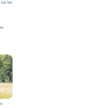
 sur les
es
es