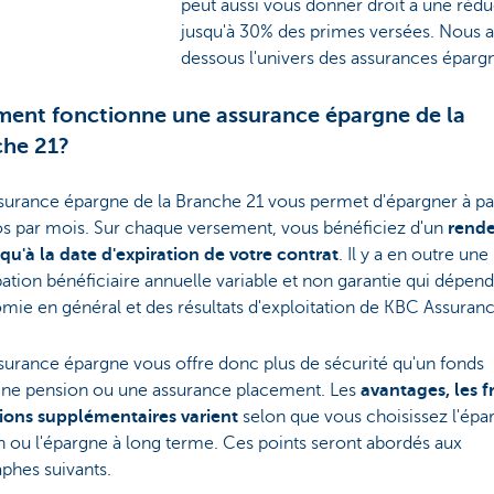
peut aussi vous donner droit à une rédu
jusqu'à 30% des primes versées. Nous a
dessous l'univers des assurances épargn
nt fonctionne une assurance épargne de la
che 21?
surance épargne de la Branche 21 vous permet d'épargner à par
os par mois. Sur chaque versement, vous bénéficiez d'un
rend
squ'à la date d'expiration de votre contrat
. Il y a en outre une
pation bénéficiaire annuelle variable et non garantie qui dépen
mie en général et des résultats d'exploitation de KBC Assuran
surance épargne vous offre donc plus de sécurité qu'un fonds
gne pension ou une assurance placement. Les
avantages, les fr
tions supplémentaires varient
selon que vous choisissez l'épa
 ou l'épargne à long terme. Ces points seront abordés aux
phes suivants.