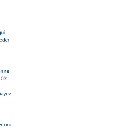
ui
éder.
onne
 30%
payez
er une