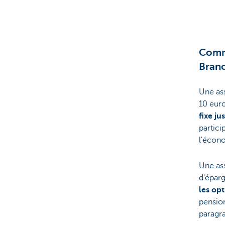
Brussels
Comme
Bran
Une as
10 eur
fixe ju
partici
l'écono
Une as
d'épar
les op
pension
paragra