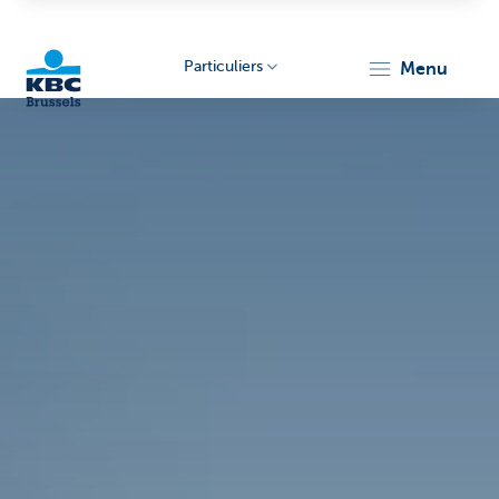
Particuliers
menu
KBC
Brussels