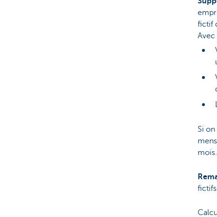
Supp
empru
ficti
Avec 
Si on
mensu
mois.
Rema
fictif
Calc