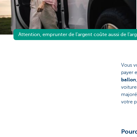
Brussels
Attention, emprunter de l'argent coûte aussi de l'arg
Vous vo
payer 
ballon
voiture
majoré 
votre p
Pourq