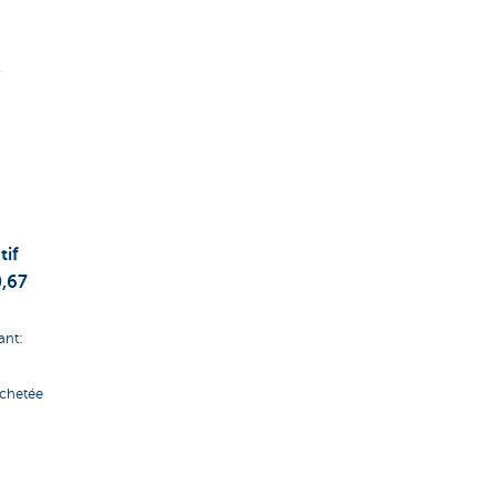
t
tif
,67
ant:
achetée