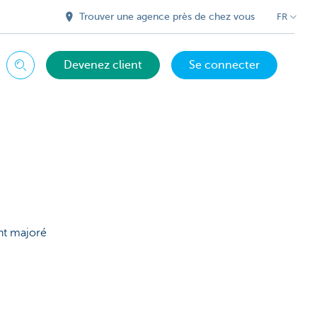
Trouver une agence près de chez vous
FR
Devenez client
Se connecter
Chercher
nt majoré