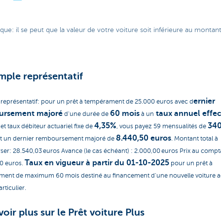
e: il se peut que la valeur de votre voiture soit inférieure au montan
mple représentatif
ernier
représentatif: pour un prêt à tempérament de 25.000 euros avec d
ursement majoré
60 mois
taux annuel effec
d'une durée de
à un
l
4,35%
340
et taux débiteur actuariel fixe de
, vous payez 59 mensualités de
8.440,50 euros
t un dernier remboursement majoré de
. Montant total à
er: 28.540,03 euros Avance (le cas échéant) : 2.000,00 euros Prix au compt
Taux en vigueur à partir du 01-10-2025
0 euros.
pour un prêt à
ent de maximum 60 mois destiné au financement d'une nouvelle voiture 
rticulier.
voir plus sur le Prêt voiture Plus