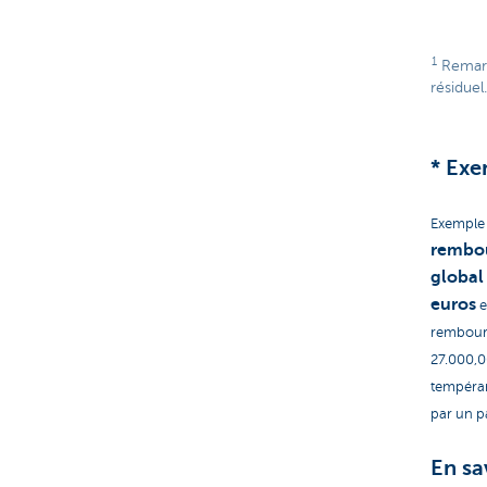
1
Remarqu
résiduel.
* Exe
Exemple 
rembo
globa
euros
e
rembours
27.000,0
tempéram
par un pa
En sa