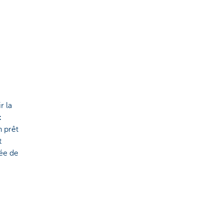
r la
t
 prêt
t
rée de