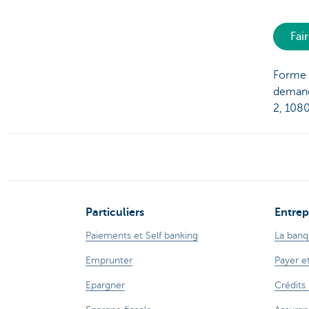
Fai
Forme 
demand
2, 108
Particuliers
Entrep
Paiements et Self banking
La banq
Emprunter
Payer e
Epargner
Crédits