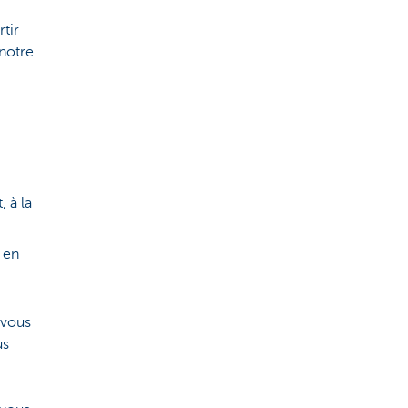
tir
 notre
 à la
 en
 vous
us