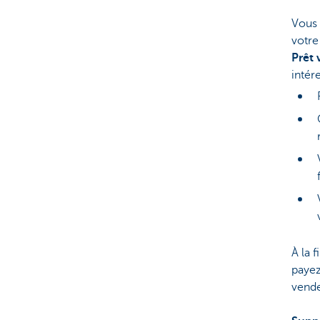
Vous 
votre
Prêt 
intér
À la 
payez
vend