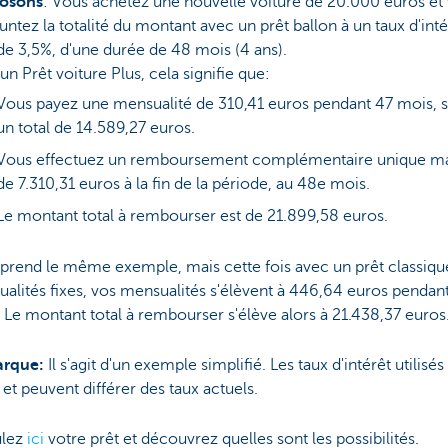
osons
: Vous achetez une nouvelle voiture de 20.000 euros et
ntez la totalité du montant avec un prêt ballon à un taux d'inté
f de 3,5%, d'une durée de 48 mois (4 ans).
un Prêt voiture Plus, cela signifie que:
Vous payez une mensualité de 310,41 euros pendant 47 mois, s
un total de 14.589,27 euros.
Vous effectuez un remboursement complémentaire unique m
de 7.310,31 euros à la fin de la période, au 48e mois.
Le montant total à rembourser est de 21.899,58 euros.
 prend le même exemple, mais cette fois avec un prêt classiqu
alités fixes, vos mensualités s'élèvent à 446,64 euros pendan
 Le montant total à rembourser s'élève alors à 21.438,37 euros
rque:
Il s'agit d'un exemple simplifié. Les taux d'intérêt utilisés
s et peuvent différer des taux actuels.
ulez
ici
votre prêt et découvrez quelles sont les possibilités.