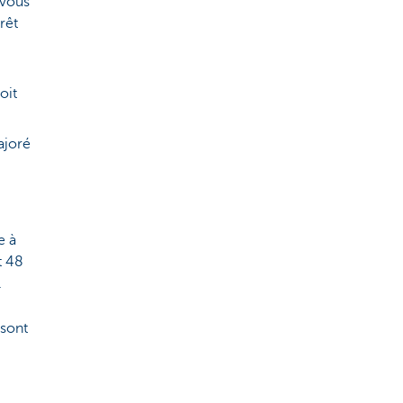
 vous
rêt
oit
ajoré
e à
t 48
.
 sont