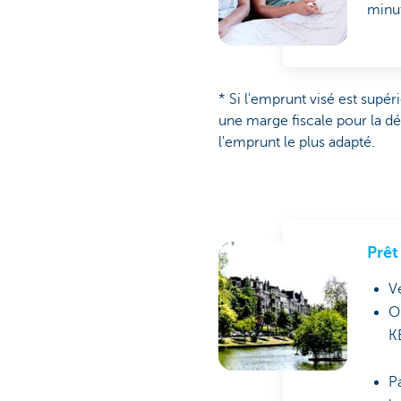
minut
* Si l'emprunt visé est supé
une marge fiscale pour la d
l'emprunt le plus adapté.
Prêt
V
O
K
P