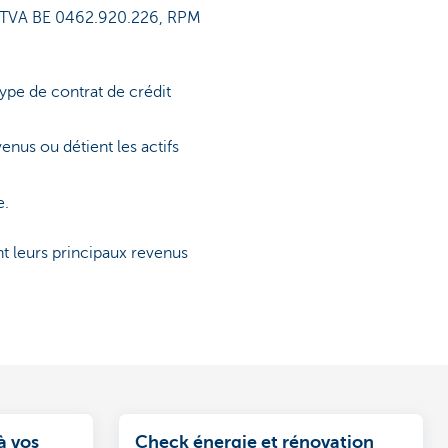
e. TVA BE 0462.920.226, RPM
ype de contrat de crédit
nus ou détient les actifs
e.
t leurs principaux revenus
à vos
Check énergie et rénovation