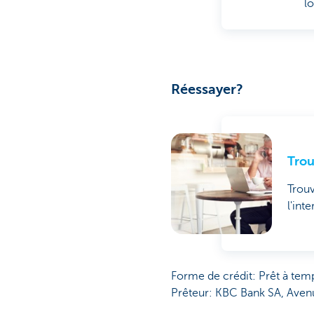
l
Réessayer?
Trou
Trouv
l'int
Forme de crédit: Prêt à tem
Prêteur: KBC Bank SA, Aven