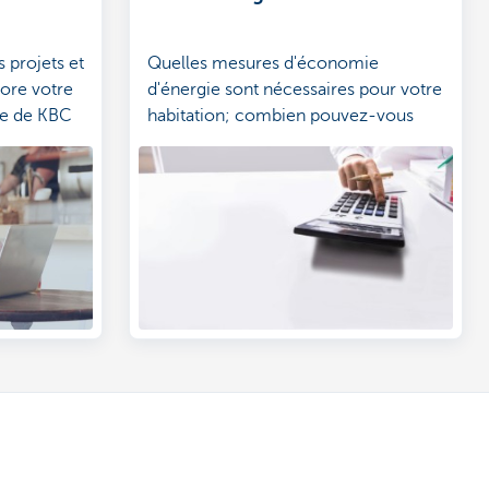
s projets et
Quelles mesures d'économie
core votre
d'énergie sont nécessaires pour votre
re de KBC
habitation; combien pouvez-vous
épargner et sur quelle période
récupérerez-vous votre
investissement?