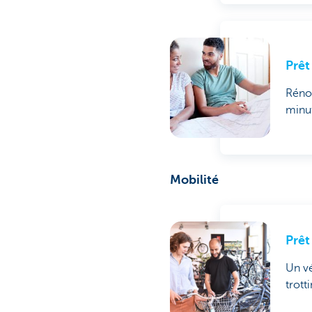
Prêt
Rénov
minut
Mobilité
Prêt
Un vé
trott