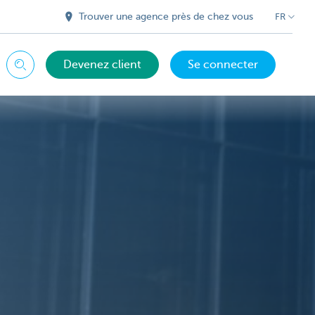
Trouver une agence près de chez vous
FR
Devenez client
Se connecter
Chercher